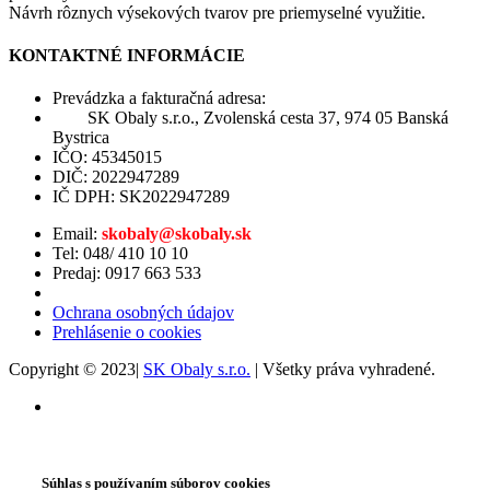
Návrh rôznych výsekových tvarov pre priemyselné využitie.
KONTAKTNÉ INFORMÁCIE
Prevádzka a fakturačná adresa:
SK Obaly s.r.o., Zvolenská cesta 37, 974 05 Banská
Bystrica
IČO: 45345015
DIČ: 2022947289
IČ DPH: SK2022947289
Email:
skobaly@skobaly.sk
Tel: 048/ 410 10 10
Predaj: 0917 663 533
Ochrana osobných údajov
Prehlásenie o cookies
Copyright © 2023|
SK Obaly s.r.o.
| Všetky práva vyhradené.
Súhlas s používaním súborov cookies