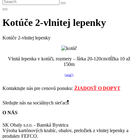
Kotúče 2-vlnitej lepenky
Kotúče 2-vlnitej lepenky
Vlnitá lepenka v kotúči, rozmery – šírka 20-120cm/dĺžka 10 až
150m
(späť)
Kontaktujte nás pre cenovú ponuku:
ŽIADOSŤ O DOPYT
Sledujte nás na sociálnych sieťach
O NÁS
SK Obaly s.r.o. - Banská Bystrica
Výroba kartónových krabíc, obalov, preložiek z vlnitej lepenky a
produkty FEFCO.